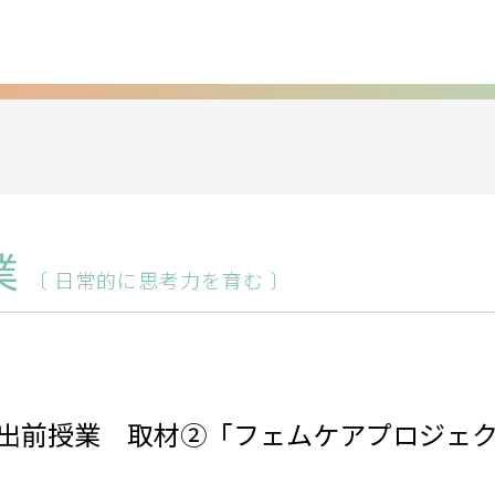
業
〔 日常的に思考力を育む 〕
出前授業 取材②「フェムケアプロジェ