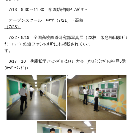
7/13 9:30～11:30 学園幼稚園PTAﾊﾞｻﾞｰ
オープンスクール
中学（7/21）
・
高校
（7/28）
7/22～8/19 全国高校鉄道研究部写真展（22校 阪急梅田駅ｷﾞｬ
ﾗﾘｰｺｰﾅｰ）
鉄道ファンのHP
にも掲載されていま
す。
8/17・18 兵庫私学ﾌｪｽﾃｨﾊﾞﾙ･ｶﾙﾁｬｰ大会（ﾎﾃﾙｸﾗｳﾝﾊﾟﾚｽ神戸5階
(ﾊｰﾊﾞｰﾗﾝﾄﾞ)）