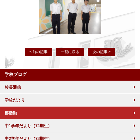
< 前の記事
一覧に戻る
次の記事 >
学校ブログ
校長通信
学校だより
部活動
中1学年だより（74期生）
中2学年だより（73期生）