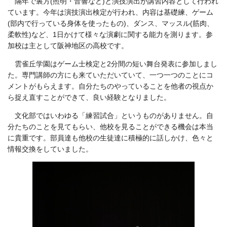
隔年で裏方(照明・音響など)と演技演出が講習内容として行われ
ています。今年は演技演出検定が行われ、内容は基礎練、ゲーム
(部内で行っている身体を使ったもの)、ダンス、マッスル(筋肉、
柔軟性)など、1日かけて様々な演劇に関する能力を測ります。参
加校は主として阪神地区の高校です。
雲雀丘学園はゲーム士検定と2分間の短い舞台発表に参加しまし
た。専門講師の方にも来ていただいていて、一つ一つのことにコ
メントがもらえます。自分たちのやっていることを他者の視点か
ら捉え直すことができて、良い経験となりました。
文化部ではいわゆる「練習試合」というものがありません。自
分たちのことを見てもらい、他校を見ることができる機会は本当
に貴重です。部員達も他校の生徒達に積極的に話しかけ、色々と
情報交換をしていました。