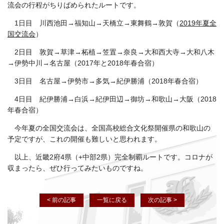
流会の行程がちりばめられたルートです。
1日目 川西池田→福知山→天橋立→東舞鶴→敦賀（
2019年夏全
国交流会
）
2日目 敦賀→草津→柘植→笠置→奈良→大和西大寺→大和八木
→伊勢中川→名古屋（ 2017年と2018年春合宿）
3日目 名古屋→伊勢市→多気→紀伊勝浦（2018年春合宿）
4日目 紀伊勝浦→白浜→紀伊田辺→御坊→和歌山→大阪（2018
年春合宿）
今年夏の全国交流会は、全国高校総合文化祭開催県の和歌山の
予定ですが、これの開催も難しいと思われます。
以上、近畿2府4県（+中部2県）完全制覇ルートです。コロナが
収まったら、ぜひ行ってみたいものですね。
< 前の記事
一覧に戻る
次の記事 >