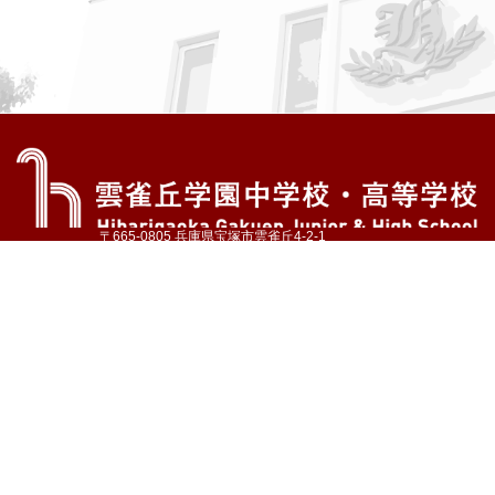
〒665-0805 兵庫県宝塚市雲雀丘4-2-1
TEL:072-759-1300 FAX:072-755-4610
公式Instagram
公式LINE
アクセス
資料請求
学校案内
教育内容・進路
学園生活
入試情報
各種手続
お問い合わせ
サイトマップ
採用情報
いじめ防止基本方針
プライバシーポリシー
© Hibarigaoka Gakuen Junior & Senior High School