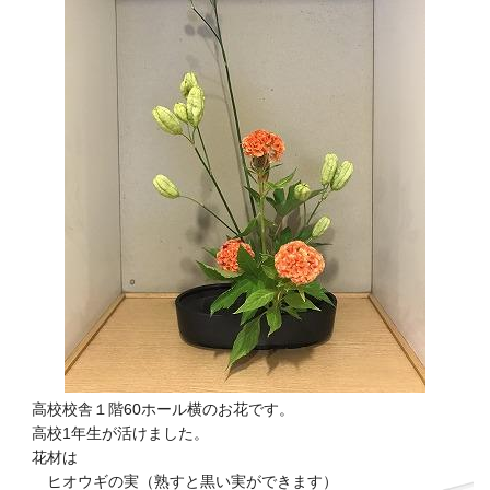
高校校舎１階60ホール横のお花です。
高校1年生が活けました。
花材は
ヒオウギの実（熟すと黒い実ができます）