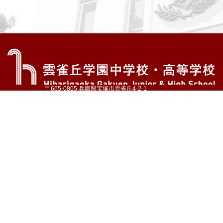
〒665-0805 兵庫県宝塚市雲雀丘4-2-1
TEL:072-759-1300 FAX:072-755-4610
公式Instagram
公式LINE
アクセス
資料請求
学校案内
教育内容・進路
学園生活
入試情報
各種手続
お問い合わせ
サイトマップ
採用情報
いじめ防止基本方針
プライバシーポリシー
© Hibarigaoka Gakuen Junior & Senior High School
学校法人 雲雀丘学園
学園小学校
学園幼稚園
中山台幼稚園
同窓会 告天子の会
協定校 ドイツ・ヘルバルト