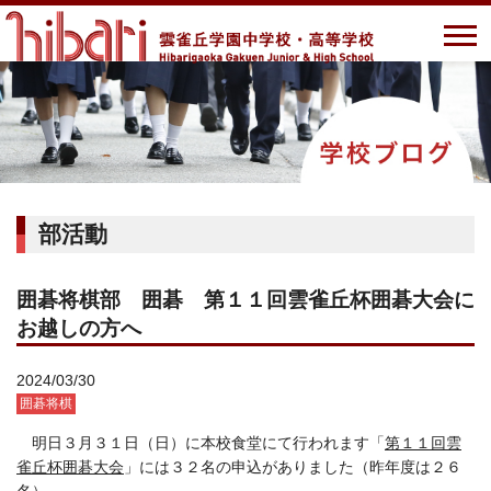
部活動
囲碁将棋部 囲碁 第１１回雲雀丘杯囲碁大会に
お越しの方へ
2024/03/30
囲碁将棋
明日３月３１日（日）に本校食堂にて行われます「
第１１回雲
雀丘杯囲碁大会
」には３２名の申込がありました（昨年度は２６