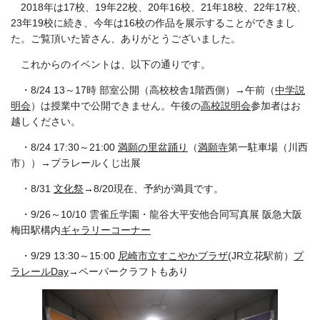
2018年は17校、19年22校、20年16校、21年18校、22年17校、
23年19校に続き、今年は16校の作品を展示することができまし
た。ご覧頂いた皆さん、ありがとうございました。
これからのイベントは、以下の通りです。
・8/24 13～17時 部室公開（高校校舎1階西側）→午前（
中学説
明会
）は授業中で公開できません。午後の
高校説明会
参加者はお
越しください。
・
8/24 17:30～21:00
満願の里盆踊り
（
満願寺
第一駐車場（川西
市））→プラレールくじ出展
・8/31
文化祭
→8/20現在、予約が満員です。
・9/26～10/10 雲雀丘学園・龍谷大平安他合同写真展 阪急大阪
梅田駅構内
ギャラリーコーナー
・9/29 13:30～15:00
尼崎市立すこやかプラザ
(JR立花駅前）
プ
ラレールDay
→ペーパークラフトもあり