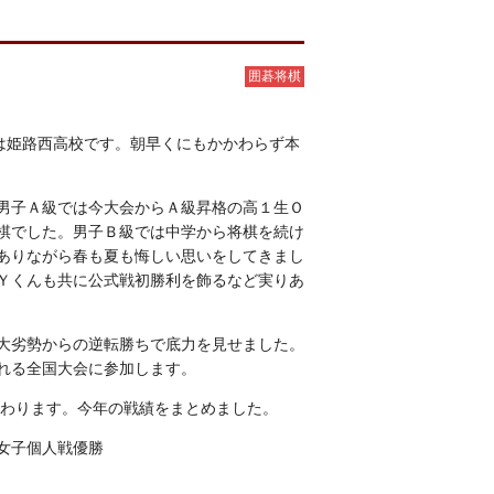
囲碁将棋
は姫路西高校です。朝早くにもかかわらず本
男子Ａ級では今大会からＡ級昇格の高１生Ｏ
棋でした。男子Ｂ級では中学から将棋を続け
ありながら春も夏も悔しい思いをしてきまし
Ｙくんも共に公式戦初勝利を飾るなど実りあ
大劣勢からの逆転勝ちで底力を見せました。
れる全国大会に参加します。
終わります。今年の戦績をまとめました。
女子個人戦優勝