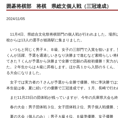
囲碁将棋部 将棋 県総文個人戦（三冠達成）
2024/11/05
11月4日、県総合文化祭将棋部門の個人戦が行われました。場所
校からは13人の選手が姫路駅に集まりました。
いつもと同じく男子Ａ、Ｂ級、女子の三部門で入賞を狙います。
くんが活躍、予選を通過しいきなり決勝まで進むなど素晴らしい将
てきたＴくんが予選から決勝まで全勝で悲願の高校初優勝！実力が
た。２年生からはＡ級に昇格します。ほか高１から入部のＳくん、
る大会になりました。
女子では実力者のＴさんが予選から全勝で優勝。特に準決勝では
本生徒は春、夏に続いての優勝で三冠達成です。１月、長崎で行わ
まだ11月23日の団体戦が残っていますが、今年の兵庫県大会も
春の大会：男子団体戦３位、女子団体戦２位、男子個人戦優勝、
夏の大会（個人のみ）：男子Ａ級４位、Ｂ級準優勝、女子優勝