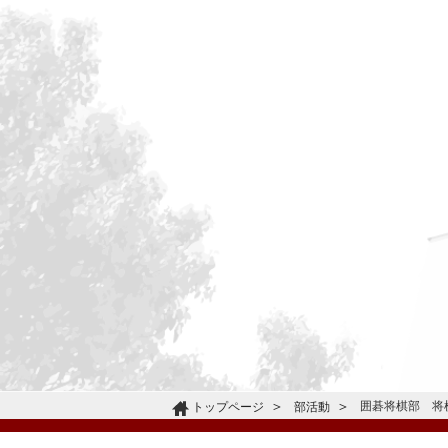
囲碁将棋部 将
トップページ
部活動