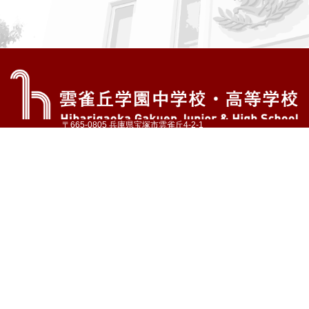
〒665-0805 兵庫県宝塚市雲雀丘4-2-1
TEL:072-759-1300 FAX:072-755-4610
公式Instagram
公式LINE
アクセス
資料請求
学校案内
教育内容・進路
学園生活
入試情報
各種手続
お問い合わせ
サイトマップ
採用情報
いじめ防止基本方針
プライバシーポリシー
© Hibarigaoka Gakuen Junior & Senior High School
学校法人 雲雀丘学園
学園小学校
学園幼稚園
中山台幼稚園
同窓会 告天子の会
協定校 ドイツ・ヘルバルト