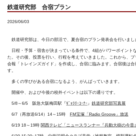
鉄道研究部 合宿プラン
2026/06/03
鉄道研究部は、今日の部活で、夏合宿のプラン発表会を行いまし
日程・予算・宿舎が決まっている条件で、4組がパワーポイント
た。その後、投票を行い、行程を考えていきました。これから、プ
会報「トレインズガイド」を作成し、合宿に臨みます。合宿後は合
す。
多くの学びがある合宿になるよう、がんばっていきます。
開催中、および今後の校外イベントは以下の通りです。
5/8～6/5 阪急大阪梅田駅『
ｷﾞｬﾗﾘｰｺｰﾅｰ
』
鉄道研究部写真展
6/7（再放送6/14）14～15時
FM宝塚「Radio Groove」放送
6/19 18～19時
関西テレビ「ニュースランナー『兵動大樹の今昔