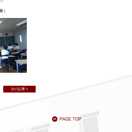
会）
対象）
次の記事 >