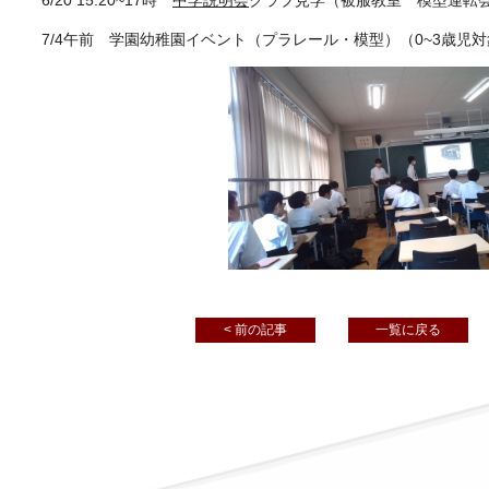
6/20 15:20~17時
中学説明会
クラブ見学（被服教室 模型運転
7/4午前 学園幼稚園イベント（プラレール・模型）（0~3歳児
< 前の記事
一覧に戻る