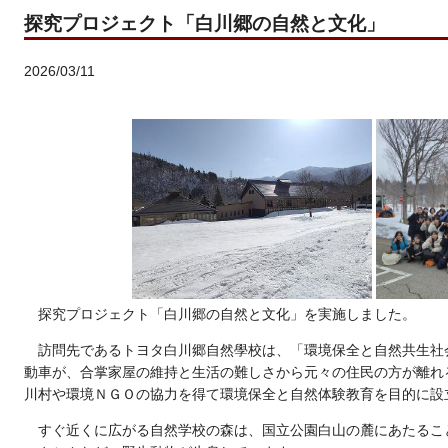
探究プロジェクト「白川郷の自然と文化」
2026/03/11
探究プロジェクト「白川郷の自然と文化」を実施しました。
訪問先であるトヨタ白川郷自然學校は、「環境保全と自然共生社
動車が、合掌家屋の維持と生活の難しさから元々の住民の方が離れ
川村や環境ＮＧＯの協力を得て環境保全と自然体験教育を目的に設
すぐ近くに広がる自然学校の森は、国立公園白山の麓にあたるこ