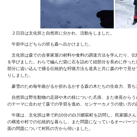
２日目は文化班と自然班に分かれ、活動をしました。
午前中はどちらの班も森へ出かけました。
文化班は森での合掌家屋の材料や食料の調達方法を学んだり、伝
を学びました。わらで編んだ袋に石を詰めて紐部分を長めに作った
部分に追い込んで捕る伝統的な狩猟方法も道具と共に森の中で見せ
りしました。
豪雪のため毎年曲がるか折れるかする森の木たちの生命力、育ち
自然班は野生動物の足跡や木の枝についた爪痕、また体長からう
のテーマに合わせて森での学習を進め、センサーカメラの使い方の
午後は、文化班は車で約10分の白川郷荻町を訪問し、民家園さ
の構造や村での伝統的な暮らし、また問題になっているオーバーツ
面の問題について村民の方から伺いました。