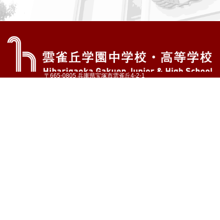
〒665-0805 兵庫県宝塚市雲雀丘4-2-1
TEL:072-759-1300 FAX:072-755-4610
公式Instagram
公式LINE
アクセス
資料請求
学校案内
教育内容・進路
学園生活
入試情報
各種手続
お問い合わせ
サイトマップ
採用情報
いじめ防止基本方針
プライバシーポリシー
© Hibarigaoka Gakuen Junior & Senior High School
学校法人 雲雀丘学園
学園小学校
学園幼稚園
中山台幼稚園
同窓会 告天子の会
協定校 ドイツ・ヘルバルト