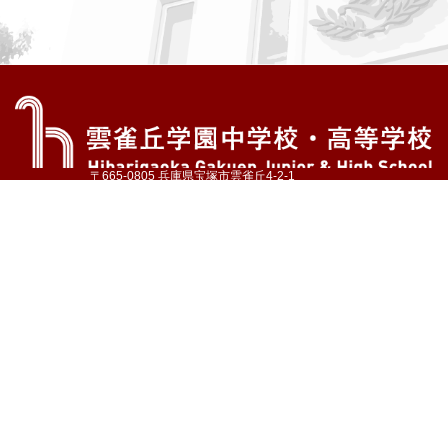
〒665-0805 兵庫県宝塚市雲雀丘4-2-1
TEL:072-759-1300 FAX:072-755-4610
公式Instagram
公式LINE
アクセス
資料請求
学校案内
教育内容・進路
学園生活
入試情報
各種手続
お問い合わせ
サイトマップ
採用情報
いじめ防止基本方針
プライバシーポリシー
© Hibarigaoka Gakuen Junior & Senior High School
学校法人 雲雀丘学園
学園小学校
学園幼稚園
中山台幼稚園
同窓会 告天子の会
協定校 ドイツ・ヘルバルト