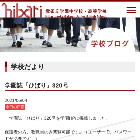
学校だより
学園誌「ひばり」320号
2021/06/04
今日の日直
学園誌「ひばり」320号を
学園HP
に掲載しました。
保護者の方、教職員のみ閲覧可能です。（ユーザーID、パスワー
ドが必要です。）