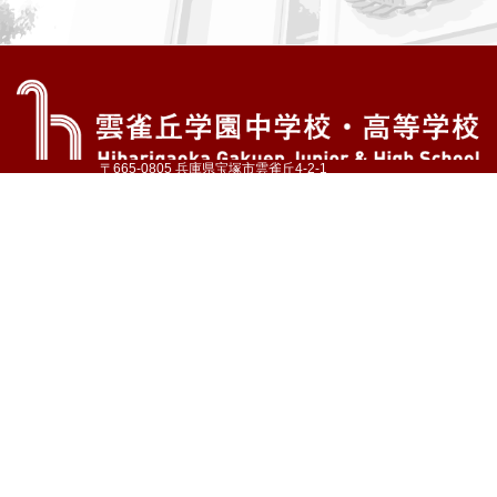
〒665-0805 兵庫県宝塚市雲雀丘4-2-1
TEL:072-759-1300 FAX:072-755-4610
公式Instagram
公式LINE
アクセス
資料請求
学校案内
教育内容・進路
学園生活
入試情報
各種手続
お問い合わせ
サイトマップ
採用情報
いじめ防止基本方針
プライバシーポリシー
© Hibarigaoka Gakuen Junior & Senior High School
学校法人 雲雀丘学園
学園小学校
学園幼稚園
中山台幼稚園
同窓会 告天子の会
協定校 ドイツ・ヘルバルト