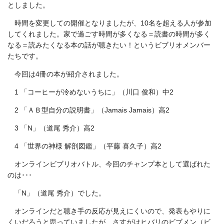
としました。
時間を変更しての開催となりましたが、10名を超える人が参加
してくれました。家で過ごす時間が多くなる＝読書の時間が多く
なる＝読みたくなる本の話が聴きたい！というビブリオメンバー
たちです。
今回は4冊の本が紹介されました。
1 「コーヒーが冷めないうちに」（川口 俊和）中2
2 「ＡＢ型自分の説明書」（Jamais Jamais）高2
3 「N」（道尾 秀介）高2
4 「世界の神様 解剖図鑑」（平藤 喜久子）高2
オンラインビブリオバトル、今回のチャンプ本として選ばれた
のは･･･
「N」（道尾 秀介）でした。
オンラインだと聴き手の反応が見えにくいので、発表もやりに
くいだろうと思っていましたが、さすがはヒバリのビブメン（ビ