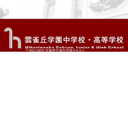
〒665-0805 兵庫県宝塚市雲雀丘4-2-1
TEL:072-759-1300 FAX:072-755-4610
公式Instagram
公式LINE
アクセス
資料請求
学校案内
教育内容・進路
学園生活
入試情報
各種手続
お問い合わせ
サイトマップ
採用情報
いじめ防止基本方針
プライバシーポリシー
© Hibarigaoka Gakuen Junior & Senior High School
学校法人 雲雀丘学園
学園小学校
学園幼稚園
中山台幼稚園
同窓会 告天子の会
協定校 ドイツ・ヘルバルト