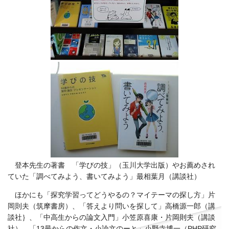
登本先生の著書 「学びの技」（玉川大学出版）やお薦めされ
ていた「調べてみよう、書いてみよう」最相葉月（講談社）
ほかにも「探究学習ってどうやるの？マイテーマの探し方」片
岡則夫（筑摩書房）、「答えより問いを探して」高橋源一郎（講
談社｝、「中高生からの論文入門」小笠原喜康・片岡則夫（講談
社）、「13最からの作文・小論文のーと」小野寺博一（PHP研究