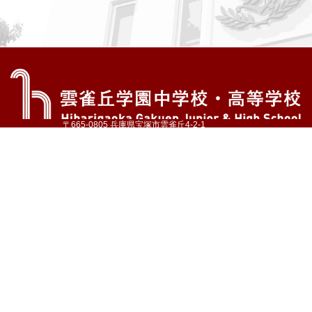
〒665-0805 兵庫県宝塚市雲雀丘4-2-1
TEL:072-759-1300 FAX:072-755-4610
公式Instagram
公式LINE
アクセス
資料請求
学校案内
教育内容・進路
学園生活
入試情報
各種手続
お問い合わせ
サイトマップ
採用情報
いじめ防止基本方針
プライバシーポリシー
© Hibarigaoka Gakuen Junior & Senior High School
学校法人 雲雀丘学園
学園小学校
学園幼稚園
中山台幼稚園
同窓会 告天子の会
協定校 ドイツ・ヘルバルト