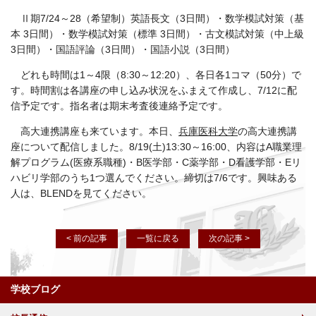
Ⅱ期7/24～28（希望制）英語長文（3日間）・数学模試対策（基
本 3日間）・数学模試対策（標準 3日間）・古文模試対策（中上級
3日間）・国語評論（3日間）・国語小説（3日間）
どれも時間は1～4限（8:30～12:20）、各日各1コマ（50分）で
す。時間割は各講座の申し込み状況をふまえて作成し、7/12に配
信予定です。指名者は期末考査後連絡予定です。
高大連携講座も来ています。本日、
兵庫医科大学
の高大連携講
座について配信しました。8/19(土)13:30～16:00、内容はA職業理
解プログラム(医療系職種)・B医学部・C薬学部・D看護学部・Eリ
ハビリ学部のうち1つ選んでください。締切は7/6です。興味ある
人は、BLENDを見てください。
< 前の記事
一覧に戻る
次の記事 >
学校ブログ