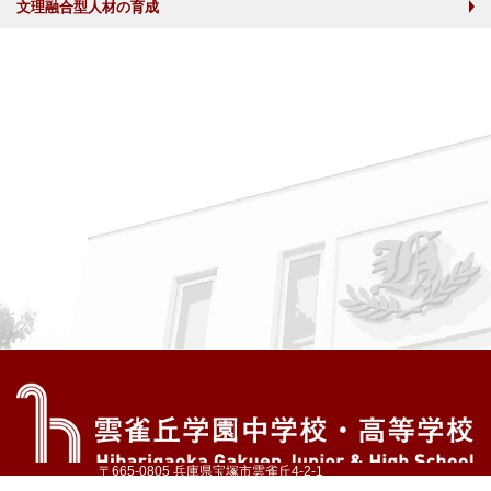
文理融合型人材の育成
〒665-0805 兵庫県宝塚市雲雀丘4-2-1
TEL:072-759-1300 FAX:072-755-4610