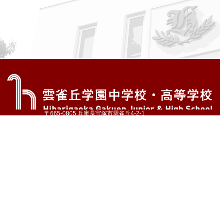
〒665-0805 兵庫県宝塚市雲雀丘4-2-1
TEL:072-759-1300 FAX:072-755-4610
公式Instagram
公式LINE
アクセス
資料請求
学校案内
教育内容・進路
学園生活
入試情報
各種手続
お問い合わせ
サイトマップ
採用情報
いじめ防止基本方針
プライバシーポリシー
© Hibarigaoka Gakuen Junior & Senior High School