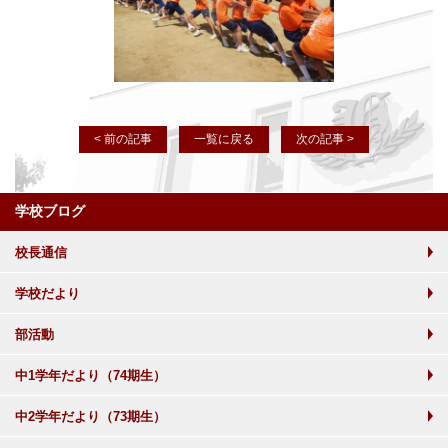
< 前の記事
一覧に戻る
次の記事 >
学校ブログ
校長通信
学校だより
部活動
中1学年だより（74期生）
中2学年だより（73期生）