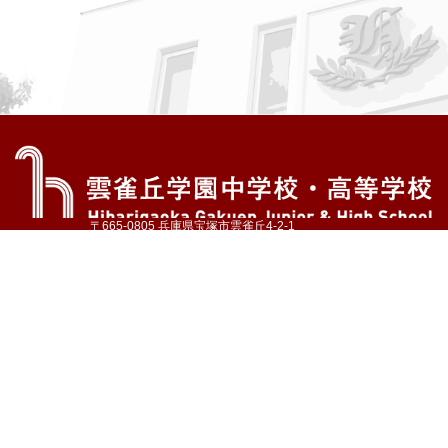
〒665-0805 兵庫県宝塚市雲雀丘4-2-1
TEL:072-759-1300 FAX:072-755-4610
公式Instagram
公式LINE
アクセス
資料請求
学校案内
教育内容・進路
学園生活
入試情報
各種手続
お問い合わせ
サイトマップ
採用情報
いじめ防止基本方針
プライバシーポリシー
© Hibarigaoka Gakuen Junior & Senior High School