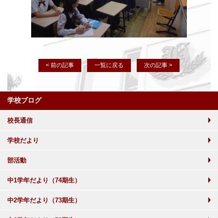
< 前の記事
一覧に戻る
次の記事 >
学校ブログ
校長通信
学校だより
部活動
中1学年だより（74期生）
中2学年だより（73期生）