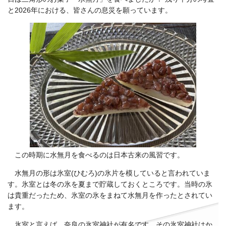
と2026年における、皆さんの息災を願っています。
この時期に水無月を食べるのは日本古来の風習です。
水無月の形は氷室(ひむろ)の氷片を模していると言われていま
す。氷室とは冬の氷を夏まで貯蔵しておくところです。当時の氷
は貴重だったため、氷室の氷をまねて水無月を作ったとされてい
ます。
氷室と言えば、奈良の氷室神社が有名です。その氷室神社はか