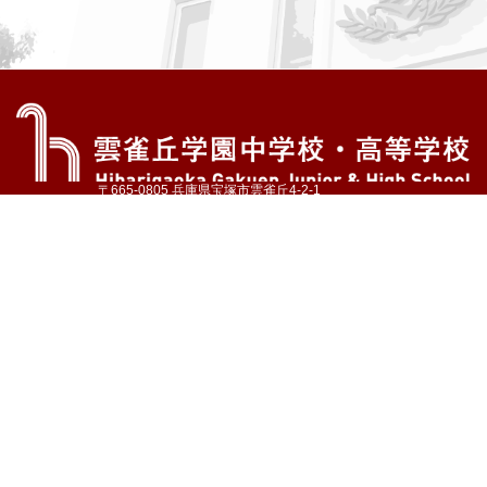
〒665-0805 兵庫県宝塚市雲雀丘4-2-1
TEL:072-759-1300 FAX:072-755-4610
公式Instagram
公式LINE
アクセス
資料請求
学校案内
教育内容・進路
学園生活
入試情報
各種手続
お問い合わせ
サイトマップ
採用情報
いじめ防止基本方針
プライバシーポリシー
© Hibarigaoka Gakuen Junior & Senior High School
学校法人 雲雀丘学園
学園小学校
学園幼稚園
中山台幼稚園
同窓会 告天子の会
協定校 ドイツ・ヘルバルト