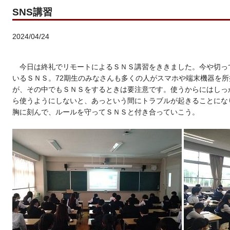
SNS講習
2024/04/24
今日は終礼でリモートによるＳＮＳ講習をききました。今や切っ
いるＳＮＳ。72期生のみなさんも多くの人がスマホや端末機器を
が、その中でもＳＮＳをするときは要注意です。使うからにはしっ
ら使うようにしないと、あっという間にトラブルが起きることにな
胸に刻んで、ルールを守ってＳＮＳと付き合っていこう。