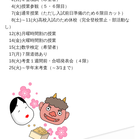
0
4(火)授業参観（５・６限目）
0
7(金)通常授業（ただし入試前日準備のため６限目カット）
0
8(土)～11(火)高校入試のため休校（完全登校禁止・部活動な
し）
12(水)月曜時間割の授業
14(金)火曜時間割の授業
15(土)数学検定（希望者）
17(月)７限道徳あり
18(火)考査１週間前・合唱発表会（４限）
25(火)～学年末考査（～3/1まで）