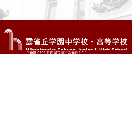
〒665-0805 兵庫県宝塚市雲雀丘4-2-1
TEL:072-759-1300 FAX:072-755-4610
公式Instagram
公式LINE
アクセス
資料請求
学校案内
教育内容・進路
学園生活
入試情報
各種手続
お問い合わせ
サイトマップ
採用情報
いじめ防止基本方針
プライバシーポリシー
© Hibarigaoka Gakuen Junior & Senior High School
学校法人 雲雀丘学園
学園小学校
学園幼稚園
中山台幼稚園
同窓会 告天子の会
協定校 ドイツ・ヘルバルト