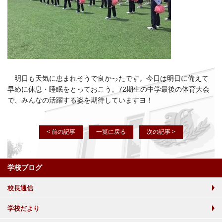
明日も天気に恵まれそうで良かったです。今日は明日に備えて
早めに休息・睡眠をとっておこう。72期生の中学最後の体育大会
で、みんなの活躍する姿を期待していますヨ！
< 前の記事
一覧に戻る
次の記事 >
学校ブログ
校長通信
学校だより