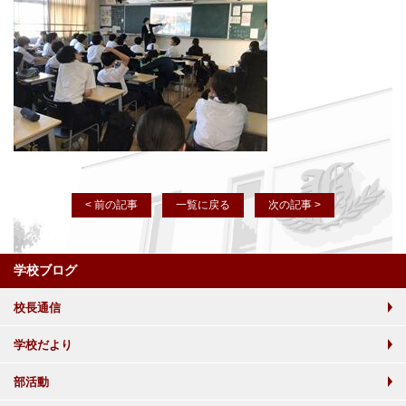
< 前の記事
一覧に戻る
次の記事 >
学校ブログ
校長通信
学校だより
部活動