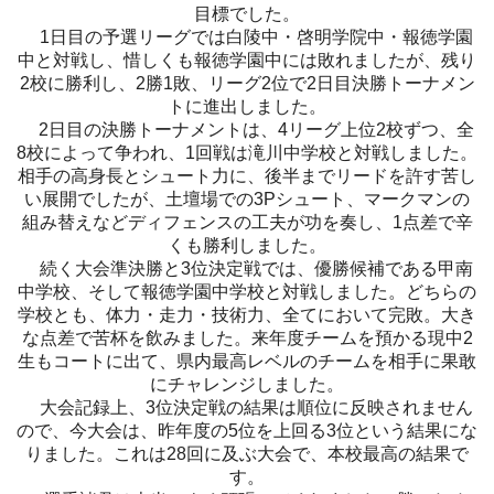
目標でした。
1日目の予選リーグでは白陵中・啓明学院中・報徳学園
中と対戦し、惜しくも報徳学園中には敗れましたが、残り
2校に勝利し、2勝1敗、リーグ2位で2日目決勝トーナメン
トに進出しました。
2日目の決勝トーナメントは、4リーグ上位2校ずつ、全
8校によって争われ、1回戦は滝川中学校と対戦しました。
相手の高身長とシュート力に、後半までリードを許す苦し
い展開でしたが、土壇場での3Pシュート、マークマンの
組み替えなどディフェンスの工夫が功を奏し、1点差で辛
くも勝利しました。
続く大会準決勝と3位決定戦では、優勝候補である甲南
中学校、そして報徳学園中学校と対戦しました。どちらの
学校とも、体力・走力・技術力、全てにおいて完敗。大き
な点差で苦杯を飲みました。来年度チームを預かる現中2
生もコートに出て、県内最高レベルのチームを相手に果敢
にチャレンジしました。
大会記録上、3位決定戦の結果は順位に反映されません
ので、今大会は、昨年度の5位を上回る3位という結果にな
りました。これは28回に及ぶ大会で、本校最高の結果で
す。