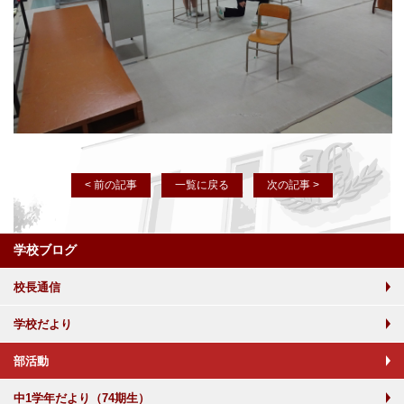
< 前の記事
一覧に戻る
次の記事 >
学校ブログ
校長通信
学校だより
部活動
中1学年だより（74期生）