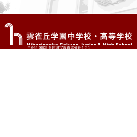
〒665-0805 兵庫県宝塚市雲雀丘4-2-1
TEL:072-759-1300 FAX:072-755-4610
公式Instagram
公式LINE
アクセス
資料請求
学校案内
教育内容・進路
学園生活
入試情報
各種手続
お問い合わせ
サイトマップ
採用情報
いじめ防止基本方針
プライバシーポリシー
© Hibarigaoka Gakuen Junior & Senior High School
学校法人 雲雀丘学園
学園小学校
学園幼稚園
中山台幼稚園
同窓会 告天子の会
協定校 ドイツ・ヘルバルト