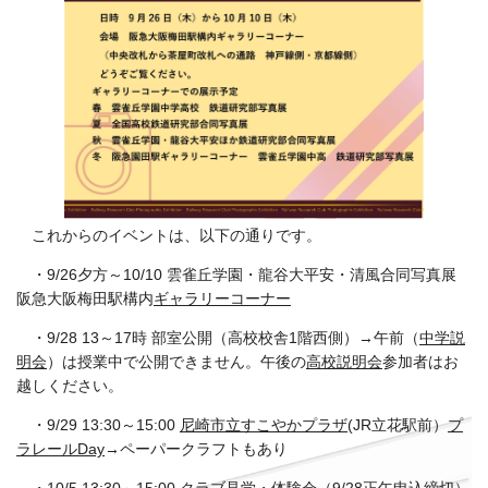
これからのイベントは、以下の通りです。
・9/26夕方～10/10 雲雀丘学園・龍谷大平安・清風合同写真展
阪急大阪梅田駅構内
ギャラリーコーナー
・9/28 13～17時 部室公開（高校校舎1階西側）→午前（
中学説
明会
）は授業中で公開できません。午後の
高校説明会
参加者はお
越しください。
・9/29 13:30～15:00
尼崎市立すこやかプラザ
(JR立花駅前）
プ
ラレールDay
→ペーパークラフトもあり