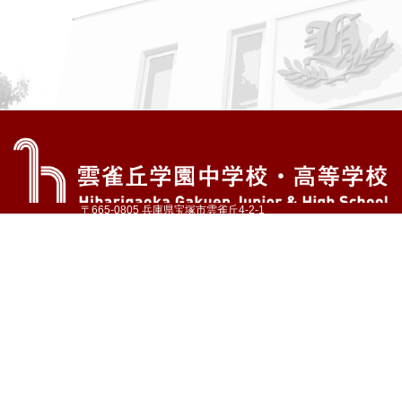
〒665-0805 兵庫県宝塚市雲雀丘4-2-1
TEL:072-759-1300 FAX:072-755-4610
公式Instagram
公式LINE
アクセス
資料請求
学校案内
教育内容・進路
学園生活
入試情報
各種手続
お問い合わせ
サイトマップ
採用情報
いじめ防止基本方針
プライバシーポリシー
© Hibarigaoka Gakuen Junior & Senior High School