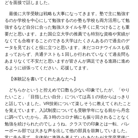
どを面接で話しました。
最後に大学受験は戦略も大事になってきます。塾で主に勉強す
るのか学校を中心にして勉強するのか塾も学校も両方活用して勉
強するなど自分に合った勉強スタイルを早くに見つけることも重
要だと思います。また国公立大学の推薦でも特別な資格や実績が
なくても合格することのできる大学はたくさんあるので過去のデ
ータを見ておくと役に立つと思います。未だコロナウイルスも収
まっておらず、共通テストも１回しか行われていなくて過去問も
あまりなくて不安だと思いますが皆さんが満足できる進路に進め
るように頑張ってください。応援してます。
【体験記を書いてくれたあなたへ】
どちらかというと控えめで口数も少ない印象でしたが、「やり
たいこと」「目指したい自分」については高１の頃からはっきり
と話していました。VR技術について楽しそうに教えてくれたこと
を覚えています。入試制度についても受験学年になる前から丹念
に調べていたから、高３時のコロナ禍にも振り回されることなく
勉強を続けられたのでしょうね。クラスでの印象とは一転、バレ
ーボール部では大きな声を出して他の部員を鼓舞していました。
常に先を見て、主体的に進路を考えていたあなたが大学卒業後に