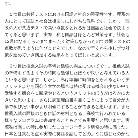
す。
１つ目は共通テストにおける国語と社会の重要性です。理系の
人にとって国語と社会は後回しにしがちな教科です。しかし、理
系の人が共通テストで高い点数をとれるかは国語と社会で決まっ
てくると思います。実際、私も国語はほとんど対策せず、社会も
12
月になるくらいまでまったく対策しなかったので共通テストの
点数が思うように伸びませんでした。なので早くから少しずつ対
策を進めていき満足する結果をとってほしいと思います。
２つ目は推薦入試の準備と勉強の両立についてです。推薦入試
の準備をするよりその時間も勉強したほうが良いと考えている人
もいると思います。しかし、私は準備に時間をとられるというデ
メリットよりも国公立大学の場合は特に受ける機会の少ない中で
受験する機会を１回増やせるというメリットのほうがはるかに大
きいと思います。さらに志望理由書を書くことによって自分が大
学で学びたい事がより明確にすることができると思います。また
推薦入試の面接のときに話の材料となる、高校で行われている
様々なプログラムに参加することもとても重要だと思います。実
際私は高１の時に参加したニュージーランド研修の時に感じた、
日本とは異なる点や実際に英語を話してどのように感じたのかな