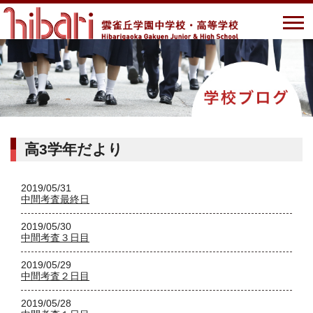
高3学年だより
2019/05/31
中間考査最終日
2019/05/30
中間考査３日目
2019/05/29
中間考査２日目
2019/05/28