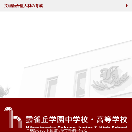
文理融合型人材の育成
〒665-0805 兵庫県宝塚市雲雀丘4-2-1