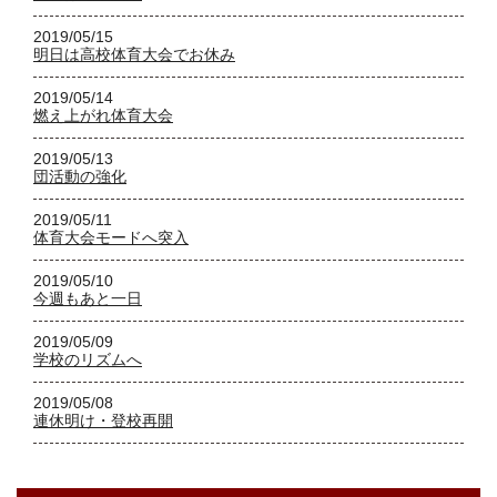
2019/05/15
明日は高校体育大会でお休み
2019/05/14
燃え上がれ体育大会
2019/05/13
団活動の強化
2019/05/11
体育大会モードへ突入
2019/05/10
今週もあと一日
2019/05/09
学校のリズムへ
2019/05/08
連休明け・登校再開