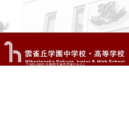
〒665-0805 兵庫県宝塚市雲雀丘4-2-1
TEL:072-759-1300 FAX:072-755-4610
公式Instagram
公式LINE
アクセス
資料請求
学校案内
教育内容・進路
学園生活
入試情報
各種手続
お問い合わせ
サイトマップ
採用情報
いじめ防止基本方針
プライバシーポリシー
© Hibarigaoka Gakuen Junior & Senior High School