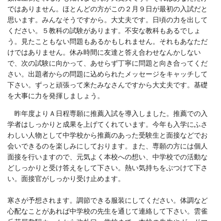
ではありません。ほとんどの方がこの２月９日が最初の入試だと
思います。みんなそうですから。大丈夫です。日頃の力を出して
ください。５教科の試験があります。不安な教科もあるでしょ
う。見たこともない問題もあるかもしれません。それもあなただ
けではありません。休み時間に友達と答え合わせなんかしない
で、次の試験に向かって、あせらず丁寧に問題と向き合ってくだ
さい。出題者からの問題に込められたメッセージをキャッチして
下さい。ずっと頑張って来たみなさんですから大丈夫です。基礎
を大事に力を発揮しましょう。
昨年度よりＡ日程専願に推薦入試を導入しました。推薦での入
学者はしっかりと成果を上げてくれています。今年も入学にふさ
わしい人物として中学校から推薦のあった受験生と面接などでお
会いできるのを楽しみにしております。また、専願の方には個人
面接を行いますので、元気よく本校への想い、中学校での活動な
どしっかりと受け答えをして下さい。熱い気持ちをぶつけて下さ
い。面接官がしっかり受け止めます。
寒さが予想されます。調節できる服装にしてください。体調など
心配なことがあれば中学校の先生を通じて連絡して下さい。雲雀