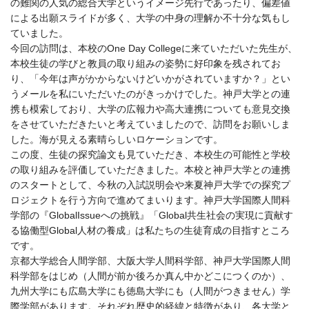
の難関の人気の総合大学というイメージ先行であったり、偏差値
による出願スライドが多く、大学の中身の理解か不十分な気もし
ていました。
今回の訪問は、本校の
One Day College
に来ていただいた先生が、
本校生徒の学びと教員の取り組みの姿勢に好印象を残されてお
り、「今年は声がかからないけどいかがされていますか？」とい
うメールを私にいただいたのがきっかけでした。神戸大学との連
携も模索しており、大学の広報力や高大連携についても意見交換
をさせていただきたいと考えていましたので、訪問をお願いしま
した。海が見える素晴らしいロケーションです。
この度、生徒の探究論文も見ていただき、本校生の可能性と学校
の取り組みを評価していただきました。本校と神戸大学との連携
のスタートとして、今秋の入試説明会や来夏神戸大学での探究プ
ロジェクトを行う方向で進めてまいります。神戸大学国際人間科
学部の『
GlobalIssue
への挑戦』「
Global
共生社会の実現に貢献す
る協働型
Global
人材の養成」は私たちの生徒育成の目指すところ
です。
京都大学総合人間学部、大阪大学人間科学部、神戸大学国際人間
科学部をはじめ（人間が前か後ろか真ん中かどこにつくのか）、
九州大学にも広島大学にも徳島大学にも（人間がつきません）学
際学部があります。それぞれ歴史的経緯と特徴があり、各大学と