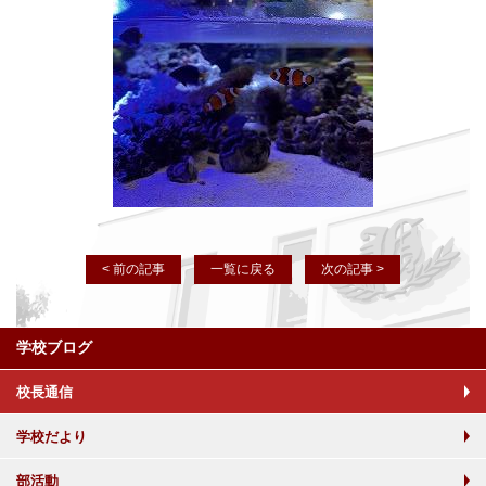
< 前の記事
一覧に戻る
次の記事 >
学校ブログ
校長通信
学校だより
部活動