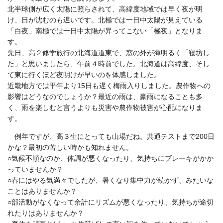
北半球側が広く太陽に照らされて、
高緯度地域では早く夜が明
け、日が沈むのも遅いです。
北極では一日中太陽が見えている
「白夜」南極では一日中太陽が昇ってこない「極夜」となりま
す。
先日、高２修学旅行の北海道道東で、窓の外が薄明るく「寝坊し
た」と思いましたら、午前４時前でした。北海道は高緯度、そし
て東に行くほど夜明けが早いのを体感しました。
近畿地方では平年より15日も遅く梅雨入りしました。農作物への
影響はどうなのでしょうか？最近の雨は、豪雨になることも多
く、雨を楽しむと言うよりも災害や農作物被害が心配になりま
す。
例年ですが、高３生にとっても山場だね。共通テストまで200日
かな？最初の苦しい時かも知れません。
○気候不順なのか、体調が悪くなったり、気持ちにブレーキがかか
っていませんか？
○春にはやる気満々でしたが、暑くなり集中力が続かず、みたいな
ことはありませんか？
○部活動がなくなって余計にリズムが悪くなったり、気持ちが途切
れたりはありませんか？