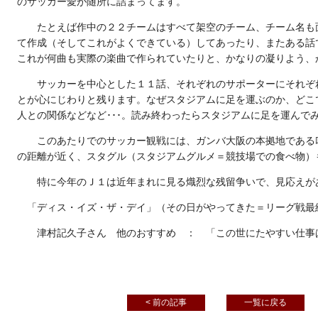
のサッカー愛が随所に詰まってます。
たとえば作中の２２チームはすべて架空のチーム、チーム名も
て作成（そしてこれがよくできている）してあったり、またある話
これが何曲も実際の楽曲で作られていたりと、かなりの凝りよう、
サッカーを中心とした１１話、それぞれのサポーターにそれぞ
とが心にじわりと残ります。なぜスタジアムに足を運ぶのか、どこ
人との関係などなど･･･。読み終わったらスタジアムに足を運んで
このあたりでのサッカー観戦には、ガンバ大阪の本拠地である
の距離が近く、スタグル（スタジアムグルメ＝競技場での食べ物）
特に今年のＪ１は近年まれに見る熾烈な残留争いで、見応えが
「ディス・イズ・ザ・デイ」（その日がやってきた＝リーグ戦最
津村記久子さん 他のおすすめ ： 「この世にたやすい仕事
国語科・司書教諭
< 前の記事
一覧に戻る