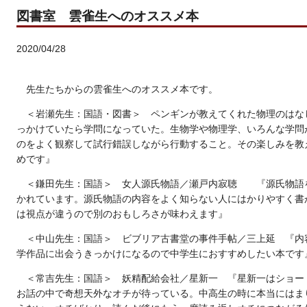
図書室 雲雀生へのオススメ本
2020/04/28
先生たちからの雲雀生へのオススメ本です。
＜岩瀬先生：国語・図書＞ ペンギンが教えてくれた物理のはな
っかけていたら学問になっていた。生物学や物理学、いろんな学問
のをよく観察して試行錯誤しながら行動すること。その楽しみを教
めです』
＜鎌田先生：国語＞ 女人源氏物語／瀬戸内寂聴 『源氏物語
かれています。源氏物語の内容をよく知らない人にはかりやすく書
は視点が違うので別のおもしろさが味わえます』
＜中山先生：国語＞ ビブリア古書堂の事件手帖／三上延 『内
学作品に出会うきっかけになるので中学生におすすめしたい本です
＜常吉先生：国語＞ 妖精配給会社／星新一 『星新一はショー
お話の中で奇想天外なオチが待っている。中高生の時に本当にはま