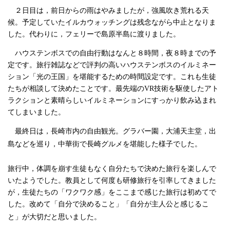
２日目は，前日からの雨はやみましたが，強風吹き荒れる天
候。予定していたイルカウォッチングは残念ながら中止となりま
した。代わりに，フェリーで島原半島に渡りました。
ハウステンボスでの自由行動はなんと８時間，夜８時までの予
定です。旅行雑誌などで評判の高いハウステンボスのイルミネー
ション「光の王国」を堪能するための時間設定です。これも生徒
たちが相談して決めたことです。最先端の
VR
技術を駆使したアト
ラクションと素晴らしいイルミネーションにすっかり飲み込まれ
てしまいました。
最終日は，長崎市内の自由観光。グラバー園，大浦天主堂，出
島などを巡り，中華街で長崎グルメを堪能した様子でした。
旅行中，体調を崩す生徒もなく自分たちで決めた旅行を楽しんで
いたようでした。教員として何度も研修旅行を引率してきました
が，生徒たちの「ワクワク感」をここまで感じた旅行は初めてで
した。改めて「自分で決めること」「自分が主人公と感じるこ
と」が大切だと思いました。