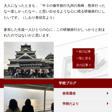
大人になったときも，「中３の修学旅行九州の長崎，熊本行った
なー楽しかったなー」と思い出せるような心に残る研修旅行にし
たいです。（しおり巻頭言より）
参加した生徒一人ひとりの心に，この研修旅行がしっかりと刻ま
れたのではないかと思います。
< 前の記事
一覧に戻る
次の記事 >
学校ブログ
校長通信
学校だより