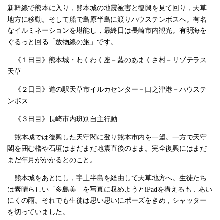
新幹線で熊本に入り，熊本城の地震被害と復興を見て回り，天草
地方に移動。そして船で島原半島に渡りハウステンボスへ。有名
なイルミネーションを堪能し，最終日は長崎市内観光。有明海を
ぐるっと回る「放物線の旅」です。
《１日目》熊本城・わくわく座－藍のあまくさ村－リゾテラス
天草
《２日目》道の駅天草市イルカセンター－口之津港－ハウステ
ンボス
《３日目》長崎市内班別自主行動
熊本城では復興した天守閣に登り熊本市内を一望。一方で天守
閣を囲む櫓や石垣はまだまだ地震直後のまま。完全復興にはまだ
まだ年月がかかるとのこと。
熊本城をあとにし，宇土半島を経由して天草地方へ。生徒たち
は素晴らしい「多島美」を写真に収めようと
iPad
を構えるも，あい
にくの雨。それでも生徒は思い思いにポーズをきめ，シャッター
を切っていました。