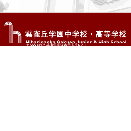
〒665-0805 兵庫県宝塚市雲雀丘4-2-1
TEL:072-759-1300 FAX:072-755-4610
公式Instagram
公式LINE
アクセス
資料請求
学校案内
教育内容・進路
学園生活
入試情報
各種手続
お問い合わせ
サイトマップ
採用情報
いじめ防止基本方針
プライバシーポリシー
© Hibarigaoka Gakuen Junior & Senior High School
学校法人 雲雀丘学園
学園小学校
学園幼稚園
中山台幼稚園
同窓会 告天子の会
協定校 ドイツ・ヘルバルト