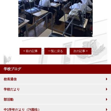
< 前の記事
一覧に戻る
次の記事 >
学校ブログ
校長通信
学校だより
部活動
中1学年だより（74期生）