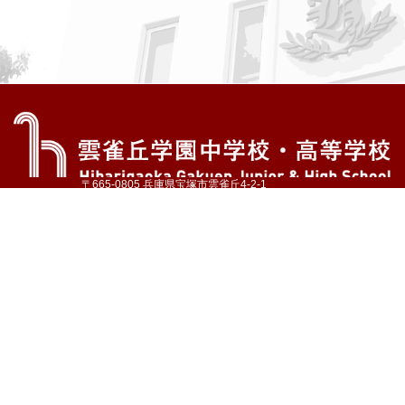
〒665-0805 兵庫県宝塚市雲雀丘4-2-1
TEL:072-759-1300 FAX:072-755-4610
公式Instagram
公式LINE
アクセス
資料請求
学校案内
教育内容・進路
学園生活
入試情報
各種手続
お問い合わせ
サイトマップ
採用情報
いじめ防止基本方針
プライバシーポリシー
© Hibarigaoka Gakuen Junior & Senior High School
学校法人 雲雀丘学園
学園小学校
学園幼稚園
中山台幼稚園