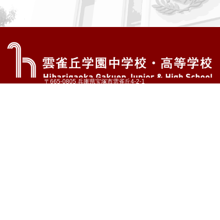
〒665-0805 兵庫県宝塚市雲雀丘4-2-1
TEL:072-759-1300 FAX:072-755-4610
公式Instagram
公式LINE
アクセス
資料請求
学校案内
教育内容・進路
学園生活
入試情報
各種手続
お問い合わせ
サイトマップ
採用情報
いじめ防止基本方針
プライバシーポリシー
© Hibarigaoka Gakuen Junior & Senior High School
学校法人 雲雀丘学園
学園小学校
学園幼稚園
中山台幼稚園
同窓会 告天子の会
協定校 ドイツ・ヘルバルト