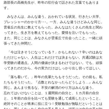
路部長の高橋先生が、昨年の壮行会で話された言葉でもありま
す。
みなさんは、みんな違う。おかれている状況、行きたい大学、
プレッシャーのかかり方･･･。一方、みんな違うけどみんな同じ。
雲雀丘の先生に教えてもらった。みんなはたくさんの先生と関わ
ってきた。生き方を教えてもらった。愛情を注いでもらった。
また、同じことは、みなさんが雲雀丘で出会ったこと。一緒に頑
張ってきた仲間だ。
「今は泣きそうになっている？」かもしれない？辛いのはあな
ただけじゃない。人生はこれだけでは決まらない。共通試験は大
学受験の通過点。人間の価値が決まるわけではない。でも、頑張
ってきたのだから、今の実力だけはしっかり出し切ってほしい。
「落ち着いて。」昨年の先輩たちもそうだった。その前も。私
たちもそうだった。『点数とれなかったらどうしよう…』みんな
同じ。あんまり焦るな。不安の解消のやり方はみんな違う。
忘れてはいけないことは、１週間前の自分と、１カ月前の自分
と、１年前の自分を比べても受験を通して成長したということ。
絶対そのことが将来に役に立つ！受験勉強が無駄だということは