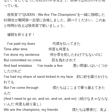
ない。苦しくなったら自分の手を見よう。頑張りは自分の手が知
っている。
校長室で”
QUEEN - We Are The Champions”
を一緒に熱唱した
62
期生が難関第一志望に合格しました。調べてください。このあ
と時間が合えば校長室で歌いましょう。
健闘を祈ります！
I've paid my dues 代償を払ってきた
Time after time 何度も何度も
I've done my sentence 何か罪を犯したわけでもないのに
But committed no crime 罰を負わされて
And bad mistakes
I've made a few
悪い間違いはいくつか
したけれど
I've had my share of sand kicked in my face 顔に砂を蹴りかけら
れても
But I've come through 僕たちはここまで乗り越えてきた
んだ
(And I need to go on, and on, and on, and on)（続けなきゃならな
いんだ 何度も繰り返し）
We are the champions, my friends 僕たちは勝者だ、友よ