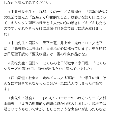
しながら読んでみてください。
＜中井校長先生＞ 沈黙、女の一生／遠藤周作
『
高3の現代文
の授業で読んだ「沈黙」が印象的でした。物静かな語り口によっ
て、キリシタン弾圧の様子と主人公の心の動きにドキドキしたも
のです。それをきっかけに遠藤作品を立て続けに読み続けまし
た』
＜中山先生：国語＞ 天平の甍／井上靖、走れメロス／太宰
治 『高校時代は井上靖、太宰治が心に残っています。中学時代
は田辺聖子訳の「源氏物語」が一番の印象作品かな』
＜高松先生：国語＞ ぼくらの七日間戦争／宗田理 『ぼくら
シリーズの第1作目。新作が出るたびに読んでいました』
＜西山新也：社会＞ 走れメロス／太宰治 『中学生の頃、そ
んなに本好きでもなかった自分が一気に読んでしまった作品で
す』
＜奧先生：社会＞ おいしいコーヒーのいれ方シリーズ／村
山由香 『１巻の衝撃的な副題に魅かれ購入しました。現実では
起こりそうもないですが、もしこのような出会いがあったらなと