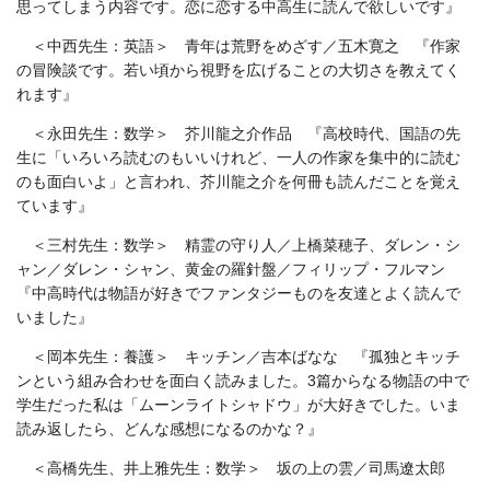
思ってしまう内容です。恋に恋する中高生に読んで欲しいです』
＜中西先生：英語＞ 青年は荒野をめざす／五木寛之 『作家
の冒険談です。若い頃から視野を広げることの大切さを教えてく
れます』
＜永田先生：数学＞ 芥川龍之介作品 『高校時代、国語の先
生に「いろいろ読むのもいいけれど、一人の作家を集中的に読む
のも面白いよ」と言われ、芥川龍之介を何冊も読んだことを覚え
ています』
＜三村先生：数学＞ 精霊の守り人／上橋菜穂子、ダレン・シ
ャン／ダレン・シャン、黄金の羅針盤／フィリップ・フルマン
『中高時代は物語が好きでファンタジーものを友達とよく読んで
いました』
＜岡本先生：養護＞ キッチン／吉本ばなな 『孤独とキッチ
ンという組み合わせを面白く読みました。3篇からなる物語の中で
学生だった私は「ムーンライトシャドウ」が大好きでした。いま
読み返したら、どんな感想になるのかな？』
＜高橋先生、井上雅先生：数学＞ 坂の上の雲／司馬遼太郎