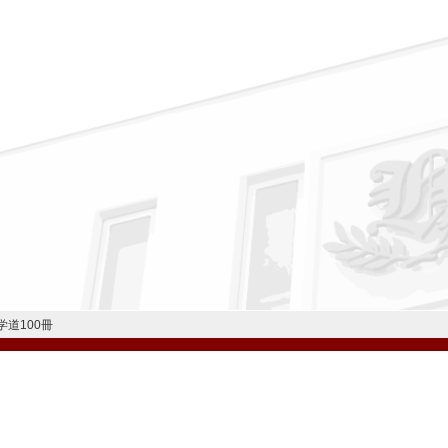
道100冊
公式Instagram
公式LINE
学校案内
教育内容・進路
学園生活
入試情報
各種手続
お問い合わせ