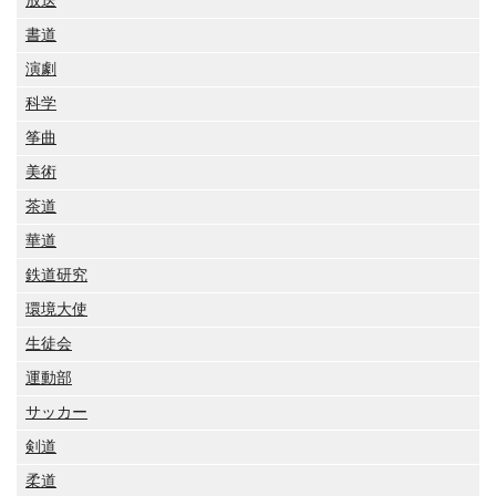
放送
書道
演劇
科学
筝曲
美術
茶道
華道
鉄道研究
環境大使
生徒会
運動部
サッカー
剣道
柔道