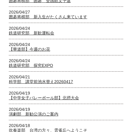
囲碁将棋部 囲碁 全国総文予選
2026/04/27
囲碁将棋部 新入生がたくさん来ています
2026/04/24
鉄道研究部 新歓運転会
2026/04/24
【華道部】今週のお花
2026/04/24
鉄道研究部 探究EXPO
2026/04/21
科学部 講堂前池水替え20260417
2026/04/19
【中学女子バレーボール部】北摂大会
2026/04/19
演劇部 新勧公演のご案内
2026/04/18
吹奏楽部 台湾の方々、雲雀丘へようこそ