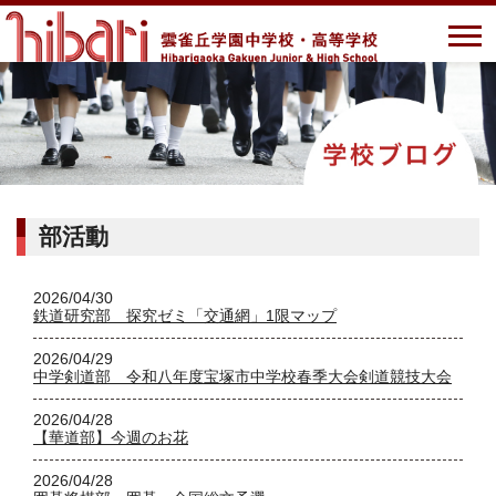
部活動
2026/04/30
鉄道研究部 探究ゼミ「交通網」1限マップ
2026/04/29
中学剣道部 令和八年度宝塚市中学校春季大会剣道競技大会
2026/04/28
【華道部】今週のお花
2026/04/28