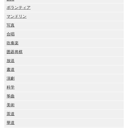
ボランティア
マンドリン
写真
合唱
吹奏楽
囲碁将棋
放送
書道
演劇
科学
筝曲
美術
茶道
華道