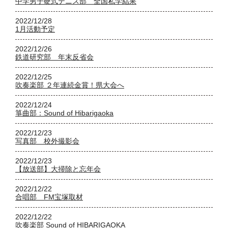
中学男子硬式テニス部 全国私学結果
2022/12/28
1月活動予定
2022/12/26
鉄道研究部 年末反省会
2022/12/25
吹奏楽部 ２年連続金賞！県大会へ
2022/12/24
箏曲部：Sound of Hibarigaoka
2022/12/23
写真部 校外撮影会
2022/12/23
【放送部】大掃除と忘年会
2022/12/22
合唱部 FM宝塚取材
2022/12/22
吹奏楽部 Sound of HIBARIGAOKA