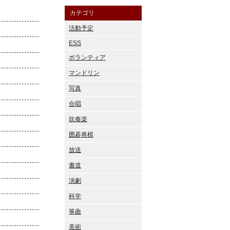
カテゴリ
活動予定
ESS
ボランティア
マンドリン
写真
合唱
吹奏楽
囲碁将棋
放送
書道
演劇
科学
筝曲
美術