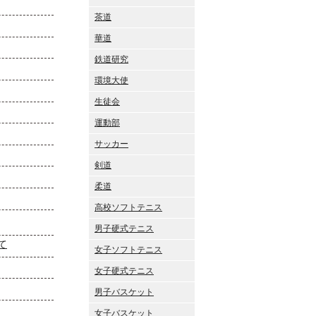
茶道
華道
鉄道研究
環境大使
生徒会
運動部
サッカー
剣道
柔道
高校ソフトテニス
男子硬式テニス
て
女子ソフトテニス
女子硬式テニス
男子バスケット
女子バスケット