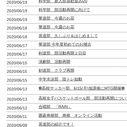
科学部 新入部員歓迎2020
2020/06/19
科学部 部活動再開に向けて
2020/06/19
華道部 今週のお花
2020/06/19
華道部 今週のお花
2020/06/18
茶道部 久しぶり＆はじめまして
2020/06/18
華道部 今年度初めてのお稽古
2020/06/17
剣道部 部活動再開２日目
2020/06/17
演劇部 活動再開
2020/06/15
剣道部 クラブ再開
2020/06/15
中学水泳部 陸トレ始動
2020/06/15
⚽高校サッカー部、6/15(月)放課後にMTG開催⚽
2020/06/13
高校女子バスケットボール部 部活動再開につい
2020/06/13
合唱部 「RAIN」
2020/06/12
囲碁将棋部 将棋 オンライン活動
2020/06/11
茶道部の紹介です！
2020/06/08