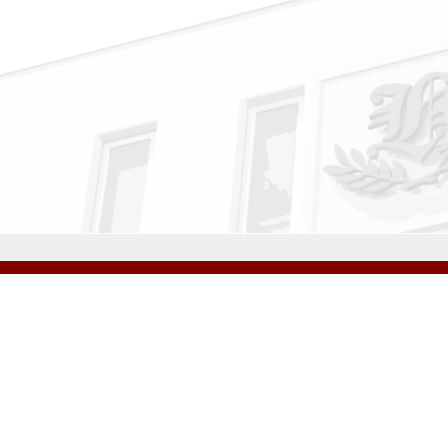
公式Instagram
公式LINE
学校案内
教育内容・進路
学園生活
入試情報
各種手続
お問い合わせ
© H
学校法人 雲雀丘学園
学園小学校
学園幼稚園
中山台幼稚園