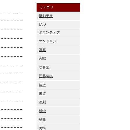
カテゴリ
活動予定
ESS
ボランティア
マンドリン
写真
合唱
吹奏楽
囲碁将棋
放送
書道
演劇
科学
筝曲
美術