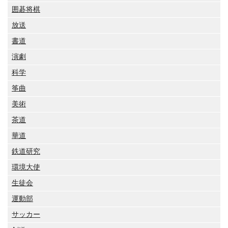
囲碁将棋
放送
書道
演劇
科学
筝曲
美術
茶道
華道
鉄道研究
環境大使
生徒会
運動部
サッカー