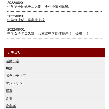
2022/08/01
中学男子硬式テニス部 全中予選団体戦
2022/08/01
中学水泳部 卒業生来校
2022/08/01
中学女子テニス部 兵庫県中学総体結果！ 優勝！！
カテゴリ
活動予定
ESS
ボランティア
マンドリン
写真
合唱
吹奏楽