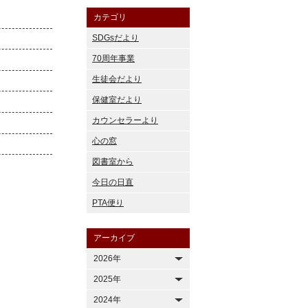
カテゴリ
SDGsだより
70周年事業
生徒会だより
保健室だより
カウンセラーより
心の窓
図書室から
今日の日直
PTA便り
アーカイブ
2026年
2025年
2024年